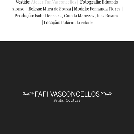
Vestido:
Atelier Fafi Vasconcellos
|
Fotografia:
Eduardo
Alonso |
Beleza
:
Muca de Souza |
Modelo:
Fernanda Flores |
Produção:
Isabel ferreira, Camila Menezes, Ines Rosario
|
Locação:
Palácio da cidade