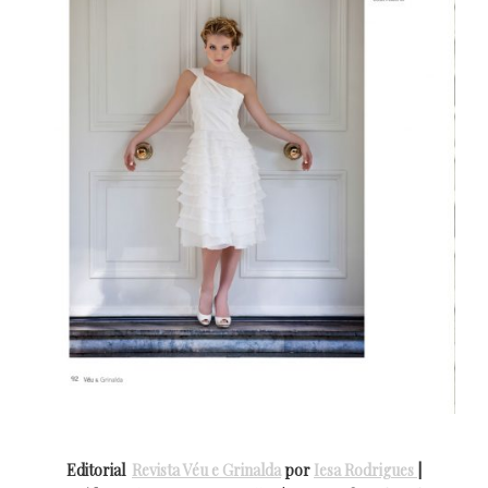
Editorial
Revista Véu e Grinalda
por
Iesa Rodrigues
|